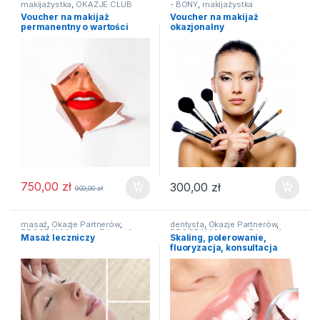
makijażystka
,
OKAZJE.CLUB
- BONY
,
makijażystka
Voucher na makijaż
Voucher na makijaż
permanentny o wartości
okazjonalny
900pln +PREZENT
750,00
zł
300,00
zł
900,00
zł
masaż
,
Okazje Partnerów
,
dentysta
,
Okazje Partnerów
,
PROGRAM "Jestem Zdrowa"
,
PROGRAM "Jestem Zdrowa"
,
Masaż leczniczy
Skaling, polerowanie,
zdrowie.club
zdrowie.club
fluoryzacja, konsultacja
stomatologiczna i plan
leczenia