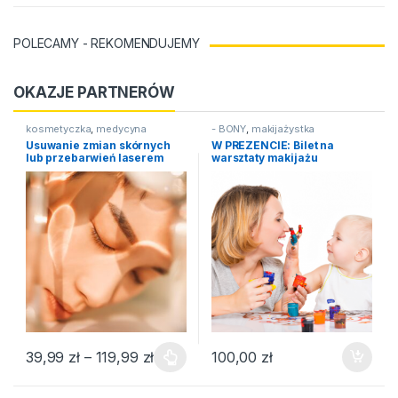
POLECAMY - REKOMENDUJEMY
OKAZJE PARTNERÓW
kosmetyczka
,
medycyna
- BONY
,
makijażystka
estetyczna
Usuwanie zmian skórnych
W PREZENCIE: Bilet na
lub przebarwień laserem
warsztaty makijażu
medycznym
Zakres cen: od 39,99 zł do 119,99 zł
39,99
zł
–
119,99
zł
100,00
zł
Ten produkt ma wiele wariantów. Opcje można wybrać na stroni