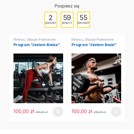
Pospiesz się
2
59
55
GODZINY
MINUTY
SEKUNDY
fitness
,
Okazje Partnerów
fitness
,
Okazje Partnerów
fi
Program “Jestem Boska”
Program “Jestem Boski”
Pa
2
100,00
zł
100,00
zł
250,00
zł
250,00
zł