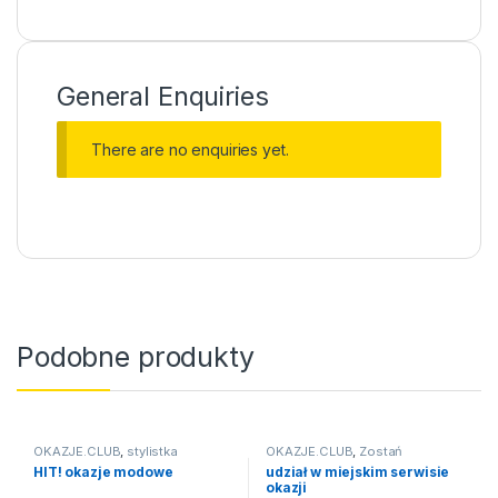
General Enquiries
There are no enquiries yet.
Podobne produkty
OKAZJE.CLUB
,
stylistka
OKAZJE.CLUB
,
Zostań
udziałowcem
HIT! okazje modowe
udział w miejskim serwisie
okazji