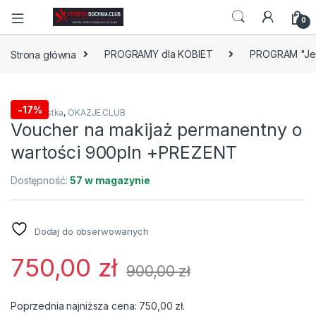
0
Strona główna
PROGRAMY dla KOBIET
PROGRAM "Je
-
17%
makijażystka
,
OKAZJE.CLUB
Voucher na makijaż permanentny o
wartości 900pln +PREZENT
Dostępność:
57 w magazynie
Dodaj do obserwowanych
750,00
zł
900,00
zł
Poprzednia najniższa cena:
750,00
zł
.