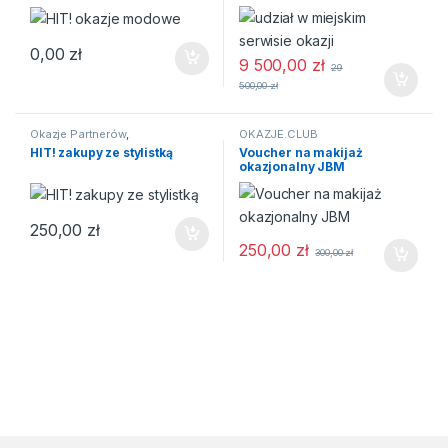
0,00
zł
9 500,00
zł
29
500,00
zł
Okazje Partnerów
,
OKAZJE.CLUB
OKAZJE.CLUB
,
PROGRAM
HIT! zakupy ze stylistką
Voucher na makijaż
"Jestem Boska"
,
stylistka
okazjonalny JBM
250,00
zł
250,00
zł
300,00
zł