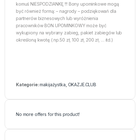
komuś NIESPODZIANKĘ !!! Bony upominkowe mogą
być również formą: – nagrody – podziękowań dla
partnerów biznesowych lub wyróżnienia
pracowników BON UPOMINKOWY może być
wykupiony na wybrany zabieg, pakiet zabiegów lub
określoną kwotę ( np.50 zł, 100 zł, 200 zł, … itd.)
Kategorie:
makijażystka
,
OKAZJE.CLUB
No more offers for this product!