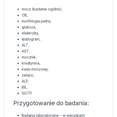
mocz (badanie ogólne),
OB,
morfologia pełna,
glukoza,
elektrolity,
lipidogram,
ALT,
AST,
mocznik,
kreatynina,
kwas moczowy,
żelazo,
ALP,
BIL,
GGTP.
Przygotowanie do badania:
Badania laboratoryjne – w warunkach