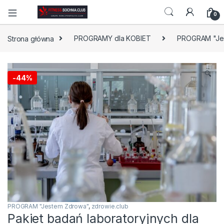
0
Strona główna
PROGRAMY dla KOBIET
PROGRAM "Je
🔍
-
44%
PROGRAM "Jestem Zdrowa"
,
zdrowie.club
Pakiet badań laboratoryjnych dla