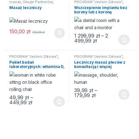
masaż
,
Okazje Partnerów
,
PROGRAM "Jestem Zdrowa"
,
PROGRAM "Jestem Zdrowa"
,
zdrowie.club
Masaż leczniczy
Wszczepienie implantu bez
zdrowie.club
korony lub z koroną
ceramiczną
150,00
zł
250,00
zł
1 299,99
zł
–
2
Zakres cen: od 1 
499,99
zł
Ten produkt ma wiele wariantów
PROGRAM "Jestem Zdrowa"
,
PROGRAM "Jestem Zdrowa"
,
zdrowie.club
zdrowie.club
Pakiet badań
Leczniczy masaż pleców z
laboratoryjnych: witamina D,
konsultacją i więcej
badania metaboliczne i
więcej
39,99
zł
–
Zakres cen: od 39,
179,99
zł
49,99
zł
–
Ten produkt ma wiele wariantów
Zakres cen: od 49,99 zł do 449,99 zł
449,99
zł
Ten produkt ma wiele wariantów. Opcje można wybrać na stroni