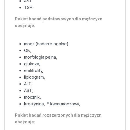
AST
TSH.
Pakiet badań podstawowych dla mężczyzn
obejmuje
:
mocz (badanie ogólne),
OB,
morfologia pełna,
glukoza,
elektrolity,
lipidogram,
ALT,
AST,
mocznik,
kreatynina, * kwas moczowy,
Pakiet badań rozszerzonych dla mężczyzn
obejmuje
: