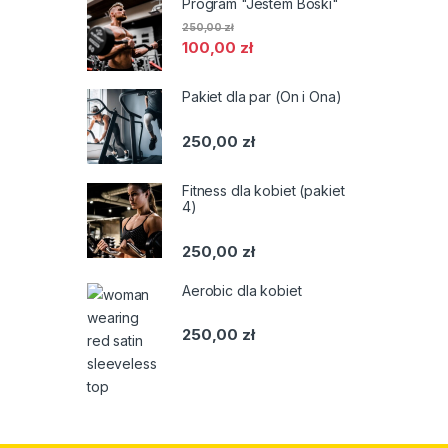
Program "Jestem Boski"
250,00
zł
100,00
zł
Pakiet dla par (On i Ona)
250,00
zł
Fitness dla kobiet (pakiet
4)
250,00
zł
Aerobic dla kobiet
250,00
zł