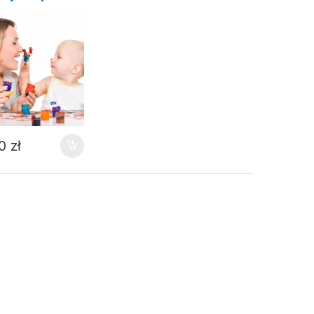
00
zł