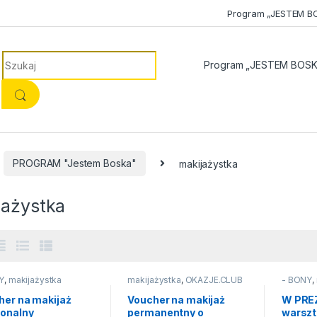
Program „JESTEM B
Search for:
Program „JESTEM BOSK
PROGRAM "Jestem Boska"
makijażystka
jażystka
Y
,
makijażystka
makijażystka
,
OKAZJE.CLUB
- BONY
,
her na makijaż
Voucher na makijaż
W PREZ
jonalny
permanentny o
warszt