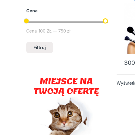
Cena
Cena:
100 ZŁ
—
750 zł
Cena min
Cena max
Filtruj
300
Wyświetl