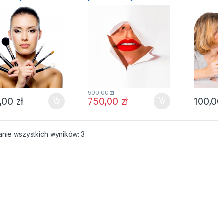
wartości 900pln
+PREZENT
900,00
zł
,00
zł
750,00
zł
100,
anie wszystkich wyników: 3