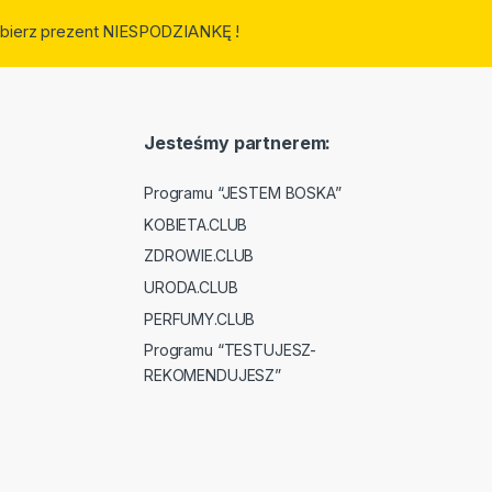
 odbierz prezent NIESPODZIANKĘ !
Jesteśmy partnerem:
Programu “JESTEM BOSKA”
KOBIETA.CLUB
ZDROWIE.CLUB
URODA.CLUB
PERFUMY.CLUB
Programu “TESTUJESZ-
REKOMENDUJESZ”