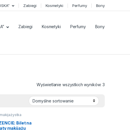
OSKA”
Zabiegi
Kosmetyki
Perfumy
Bony
A”
Zabiegi
Kosmetyki
Perfumy
Bony
Wyświetlanie wszystkich wyników: 3
makijażystka
ENCIE: Bilet na
aty makijażu