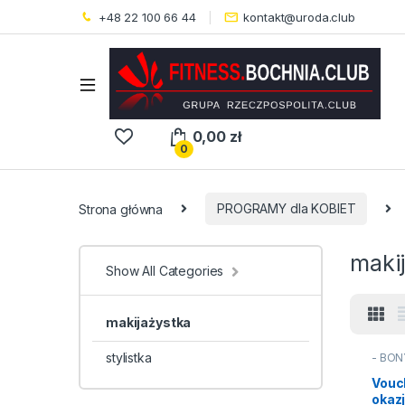
+48 22 100 66 44
kontakt@uroda.club
0,00
zł
0
Strona główna
PROGRAMY dla KOBIET
maki
Show All Categories
makijażystka
stylistka
- BON
Vouc
okaz