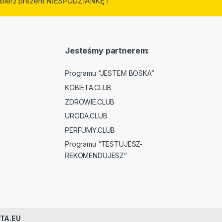
 odbierz prezent NIESPODZIANKĘ !
Jesteśmy partnerem:
Programu “JESTEM BOSKA”
KOBIETA.CLUB
ZDROWIE.CLUB
URODA.CLUB
PERFUMY.CLUB
Programu “TESTUJESZ-
REKOMENDUJESZ”
TA.EU