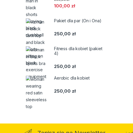
100,00
zł
Pakiet dla par (On i Ona)
250,00
zł
Fitness dla kobiet (pakiet
4)
250,00
zł
Aerobic dla kobiet
250,00
zł
Zapisz się na Newsletter