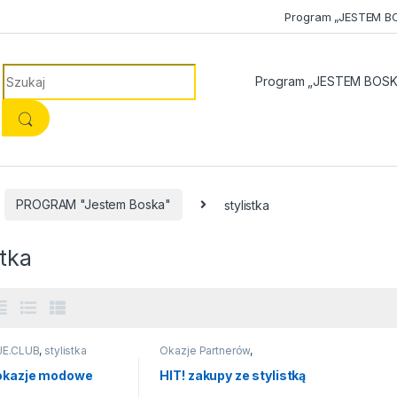
Program „JESTEM B
Search for:
Program „JESTEM BOSK
PROGRAM "Jestem Boska"
stylistka
stka
JE.CLUB
,
stylistka
Okazje Partnerów
,
OKAZJE.CLUB
,
PROGRAM
"Jestem Boska"
,
stylistka
 okazje modowe
HIT! zakupy ze stylistką