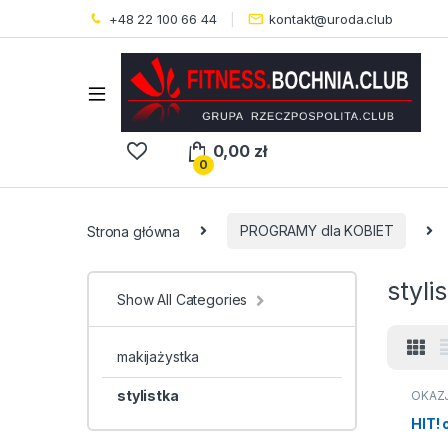
+48 22 100 66 44
kontakt@uroda.club
0,00
zł
0
Strona główna
PROGRAMY dla KOBIET
styli
Show All Categories
makijażystka
stylistka
OKAZ
HIT!