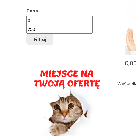
Cena
Cena min
Cena max
Filtruj
0,0
Wyświetl