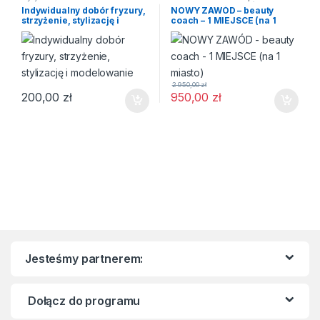
URODA.CLUB
,
Zostań partnerem
Indywidualny dobór fryzury,
NOWY ZAWÓD – beauty
strzyżenie, stylizację i
coach – 1 MIEJSCE (na 1
modelowanie
miasto)
2 950,00
zł
200,00
zł
950,00
zł
Jesteśmy partnerem:
Dołącz do programu