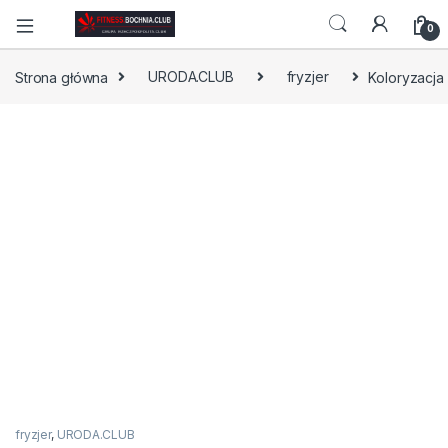
0
Strona główna
URODA.CLUB
fryzjer
Koloryzacja
fryzjer
,
URODA.CLUB