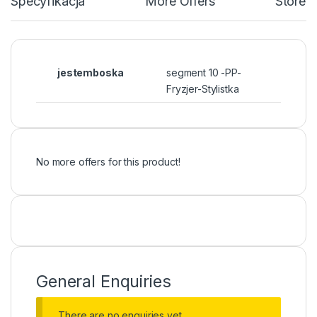
Specyfikacja
More Offers
Store P
jestemboska
segment 10 -PP-
Fryzjer-Stylistka
No more offers for this product!
General Enquiries
There are no enquiries yet.