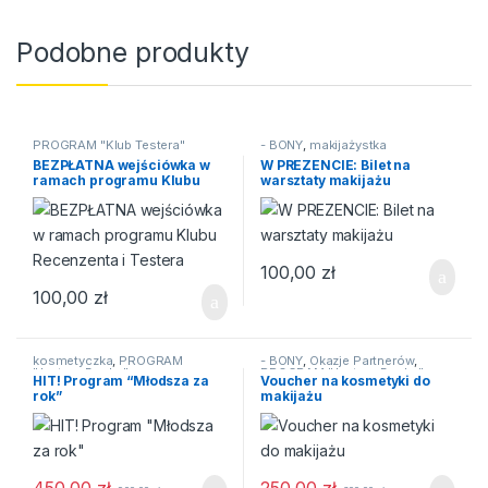
Podobne produkty
PROGRAM "Klub Testera"
- BONY
,
makijażystka
BEZPŁATNA wejściówka w
W PREZENCIE: Bilet na
ramach programu Klubu
warsztaty makijażu
Recenzenta i Testera
100,00
zł
100,00
zł
kosmetyczka
,
PROGRAM
- BONY
,
Okazje Partnerów
,
"Jestem Boska"
PROGRAM "Jestem Boska"
,
HIT! Program “Młodsza za
Voucher na kosmetyki do
STREFA PREZENTÓW
rok”
makijażu
450,00
zł
250,00
zł