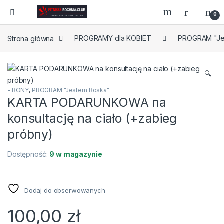
0
Strona główna
PROGRAMY dla KOBIET
PROGRAM "Je
🔍
- BONY
,
PROGRAM "Jestem Boska"
KARTA PODARUNKOWA na
konsultację na ciało (+zabieg
próbny)
Dostępność:
9 w magazynie
Dodaj do obserwowanych
100,00
zł