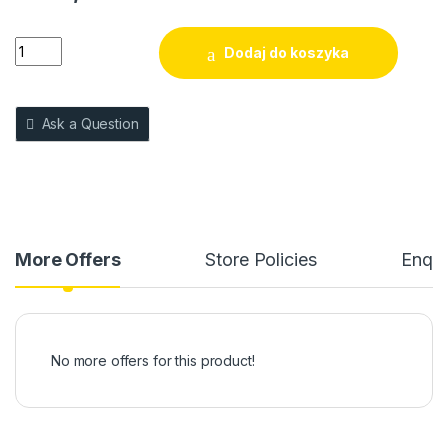
KARTA PODARUNKOWA na konsultację na ciało (+zabieg próbn
Dodaj do koszyka
Ask a Question
More Offers
Store Policies
Enqui
No more offers for this product!