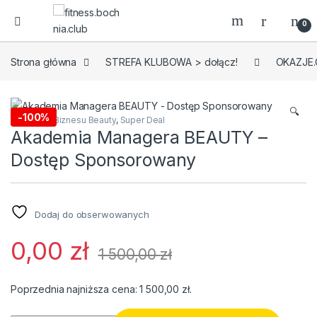
0
Strona główna
STREFA KLUBOWA > dołącz!
OKAZJE.
🔍
-
100%
Akademia Biznesu Beauty
,
Super Deal
Akademia Managera BEAUTY –
Dostęp Sponsorowany
Dodaj do obserwowanych
0,00
zł
1 500,00
zł
Poprzednia najniższa cena:
1 500,00
zł
.