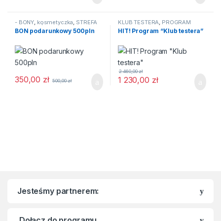
- BONY
,
kosmetyczka
,
STREFA
KLUB TESTERA
,
PROGRAM
PREZENTÓW
,
Super Deal
"Klub Testera"
,
Super Deal
,
BON podarunkowy 500pln
HIT! Program “Klub testera”
Zostań ambasadorem
,
Zostań
partnerem
2 460,00
zł
350,00
zł
1 230,00
zł
500,00
zł
Jesteśmy partnerem:
Dołącz do programu