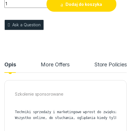
Akademia Managera BEAUTY - Dostęp Sponsorowany quanti
Dodaj do koszyka
Ask a Question
Opis
More Offers
Store Policies
Szkolenie sponsorowane
Techniki sprzedaży i marketingowe wprost do zwiększenia zy
Wszystko online, do słuchania, oglądania kiedy tylko masz