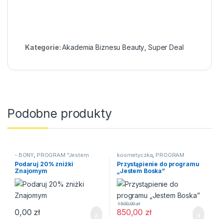
Kategorie:
Akademia Biznesu Beauty
,
Super Deal
Podobne produkty
- BONY
,
PROGRAM "Jestem
kosmetyczka
,
PROGRAM
Boska"
,
STREFA PREZENTÓW
,
"Jestem Boska"
,
Super Deal
Podaruj 20% zniżki
Przystąpienie do programu
Super Deal
Znajomym
„Jestem Boska”
1 500,00
zł
0,00
zł
850,00
zł