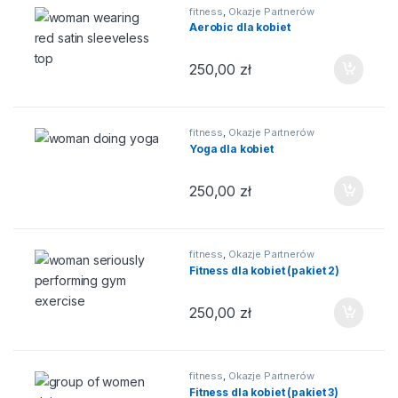
fitness
,
Okazje Partnerów
Aerobic dla kobiet
250,00
zł
fitness
,
Okazje Partnerów
Yoga dla kobiet
250,00
zł
fitness
,
Okazje Partnerów
Fitness dla kobiet (pakiet 2)
250,00
zł
fitness
,
Okazje Partnerów
Fitness dla kobiet (pakiet 3)