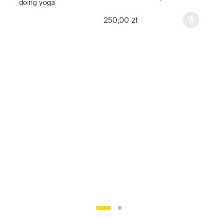
250,00
zł