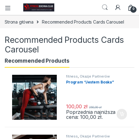
0
Strona główna
Recommended Products Cards Carousel
Recommended Products Cards
Carousel
Recommended Products
fitness
,
Okazje Partnerów
Program “Jestem Boska”
100,00
zł
250,00
zł
Poprzednia najniższa
cena:
100,00
zł
.
fitness
,
Okazje Partnerów