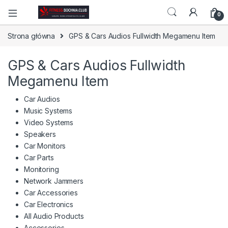
0
Strona główna
GPS & Cars Audios Fullwidth Megamenu Item
GPS & Cars Audios Fullwidth
Megamenu Item
Car Audios
Music Systems
Video Systems
Speakers
Car Monitors
Car Parts
Monitoring
Network Jammers
Car Accessories
Car Electronics
All Audio Products
Accessories