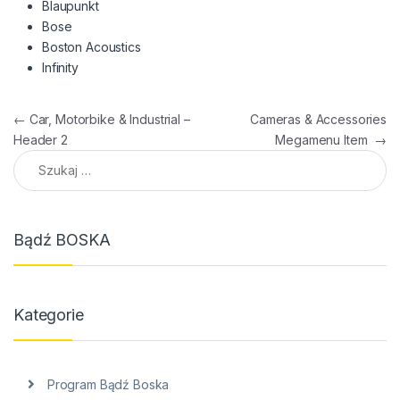
Blaupunkt
Bose
Boston Acoustics
Infinity
Nawigacja wpisu
←
Car, Motorbike & Industrial –
Cameras & Accessories
Header 2
Megamenu Item
→
Szukaj:
Bądź BOSKA
Kategorie
Program Bądź Boska